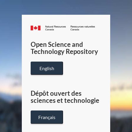
Canada.ca
/
Gouverneme
Open Science and
du
Technology Repository
Canada
English
Dépôt ouvert des
sciences et technologie
Français