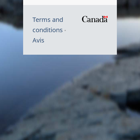
Terms and
/
conditions
Symbole
Avis
du
gouvernem
du
Canada