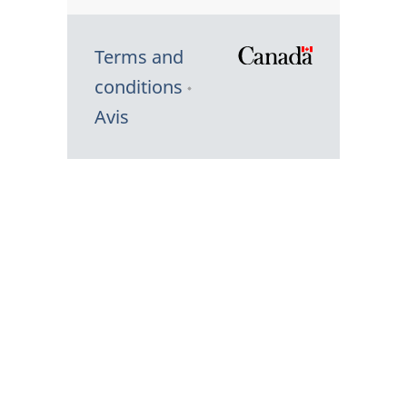
Terms and
/
conditions
Symbole
Avis
du
gouvernem
du
Canada