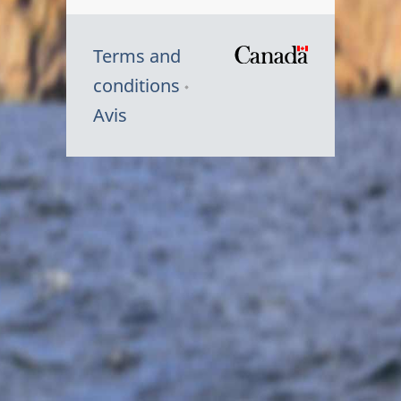
Terms and
/
conditions
Symbole
Avis
du
gouvernem
du
Canada