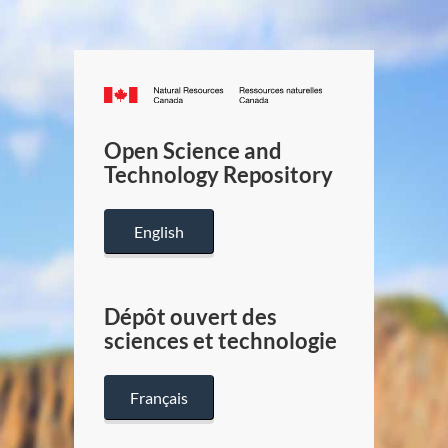
Canada.ca
/
Gouverneme
Open Science and
du
Technology Repository
Canada
English
Dépôt ouvert des
sciences et technologie
Français