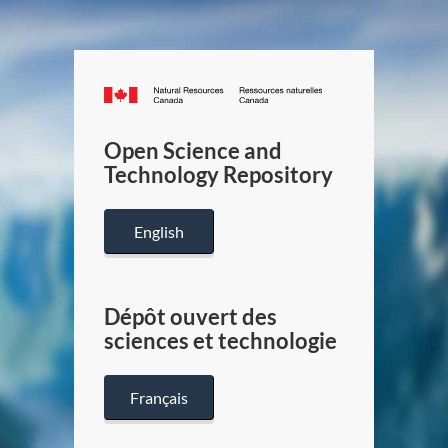
Canada.ca
/
Gouverneme
Open Science and
du
Technology Repository
Canada
English
Dépôt ouvert des
sciences et technologie
Français