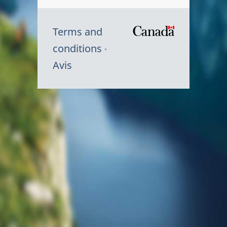
Terms and
/
conditions
Symbole
Avis
du
gouvernem
du
Canada