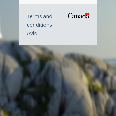
Terms and
/
conditions
Symbole
Avis
du
gouvernem
du
Canada