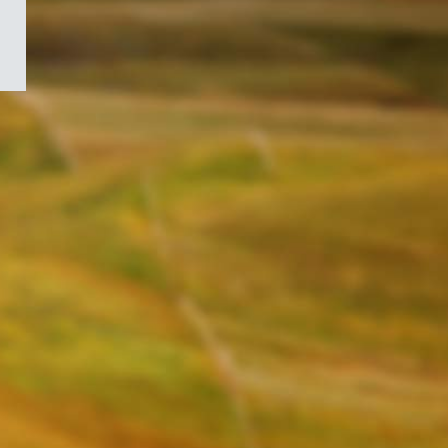
/
Symbole
du
gouvernement
du
Canada