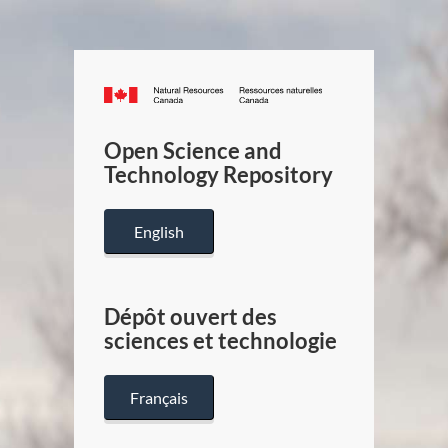
Canada.ca
/
Gouverneme
Open Science and
du
Technology Repository
Canada
English
Dépôt ouvert des
sciences et technologie
Français