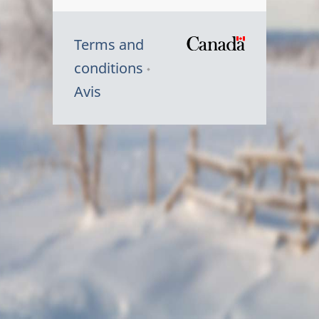
Terms and
/
conditions
Symbole
Avis
du
gouvernem
du
Canada