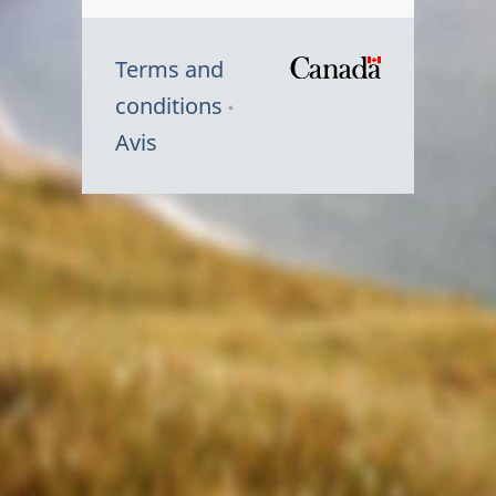
Terms and
/
conditions
Symbole
Avis
du
gouvernem
du
Canada