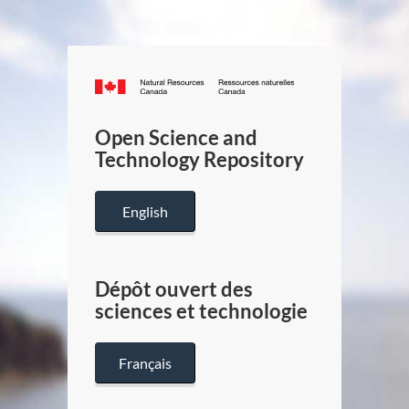
Canada.ca
/
Gouverneme
Open Science and
du
Technology Repository
Canada
English
Dépôt ouvert des
sciences et technologie
Français