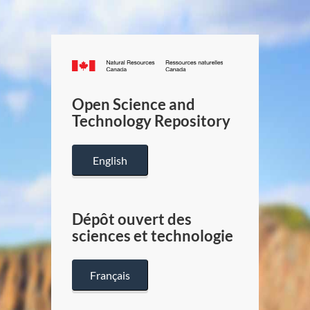
Canada.ca
/
Gouverneme
Open Science and
du
Technology Repository
Canada
English
Dépôt ouvert des
sciences et technologie
Français