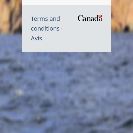
Terms and
/
conditions
Symbole
Avis
du
gouvernem
du
Canada