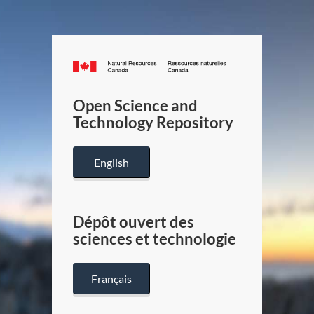
Canada.ca
/
Gouverneme
Open Science and
du
Technology Repository
Canada
English
Dépôt ouvert des
sciences et technologie
Français