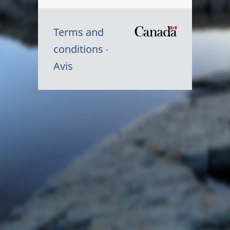
Terms and
/
conditions
Symbole
Avis
du
gouvernem
du
Canada