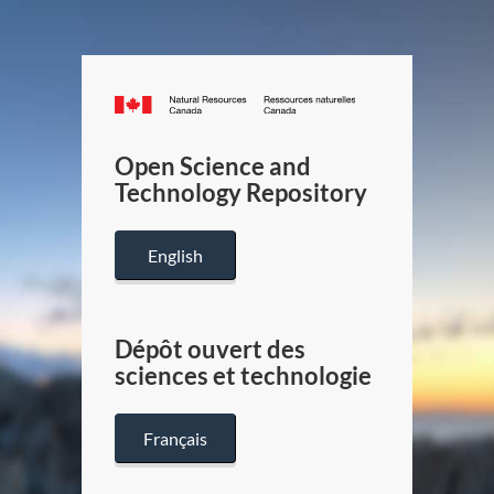
Canada.ca
/
Gouverneme
Open Science and
du
Technology Repository
Canada
English
Dépôt ouvert des
sciences et technologie
Français