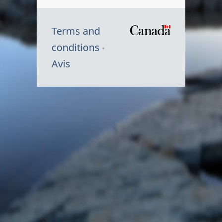
Terms and
/
conditions
Symbole
Avis
du
gouvernem
du
Canada