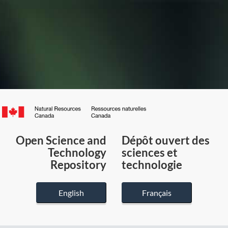
Canada.ca
/
Gouvernement
Open Science and
Dépôt ouvert des
du
Technology
sciences et
Canada
Repository
technologie
English
Français