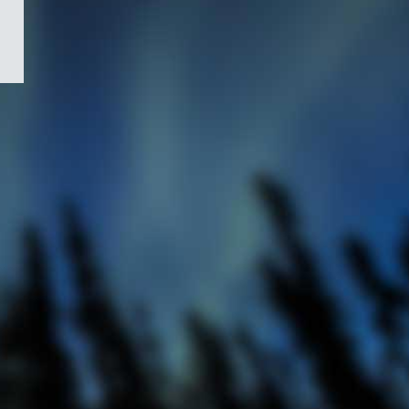
/
Symbole
du
gouvernement
du
Canada