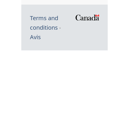
Terms and
/
conditions
Symbole
Avis
du
gouvernem
du
Canada