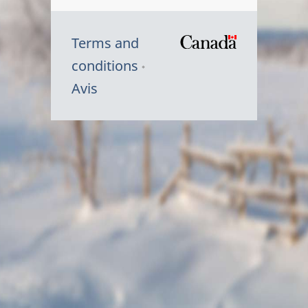
Terms and
/
conditions
Symbole
Avis
du
gouvernem
du
Canada