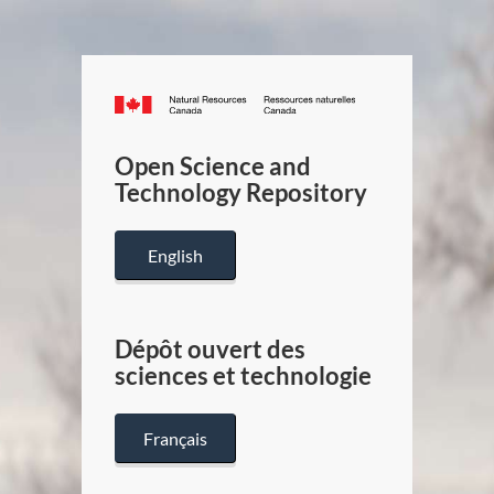
Canada.ca
/
Gouverneme
Open Science and
du
Technology Repository
Canada
English
Dépôt ouvert des
sciences et technologie
Français