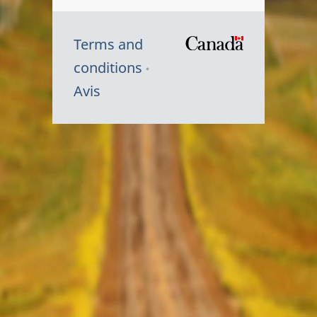
Terms and
/
conditions
Symbole
Avis
du
gouvernem
du
Canada