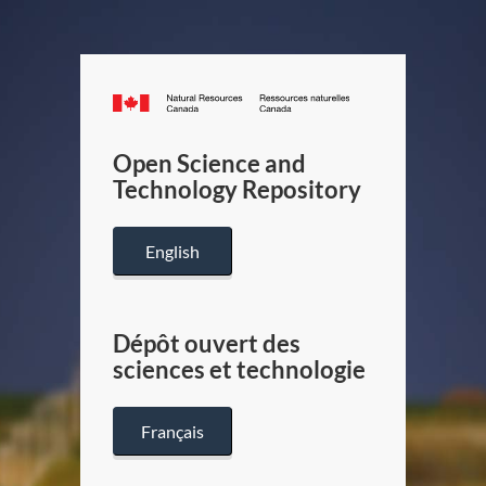
Canada.ca
/
Gouverneme
Open Science and
du
Technology Repository
Canada
English
Dépôt ouvert des
sciences et technologie
Français