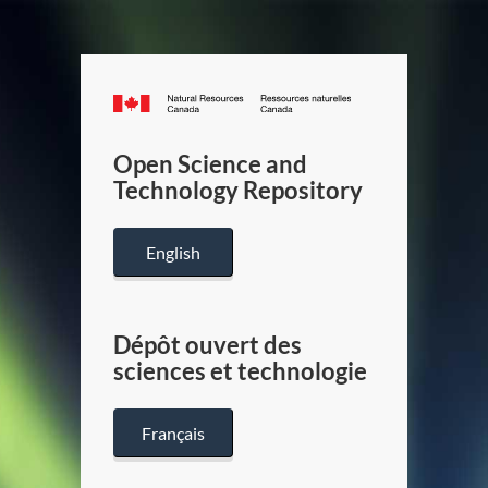
Canada.ca
/
Gouverneme
Open Science and
du
Technology Repository
Canada
English
Dépôt ouvert des
sciences et technologie
Français