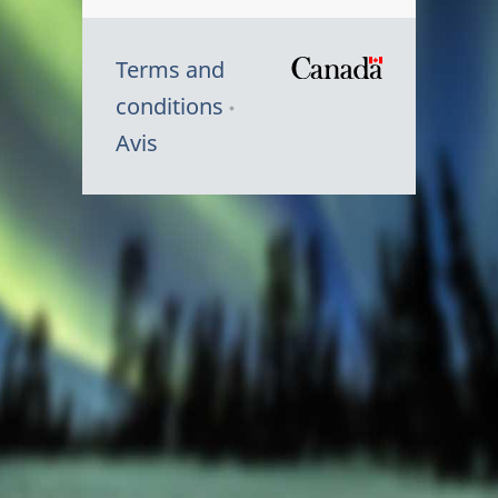
Terms and
/
conditions
Symbole
Avis
du
gouvernem
du
Canada