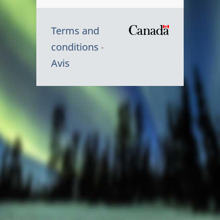
Terms and
/
conditions
Symbole
Avis
du
gouvernem
du
Canada