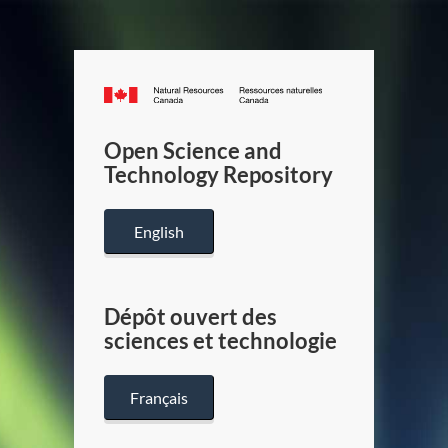
Canada.ca
/
Gouverneme
Open Science and
du
Technology Repository
Canada
English
Dépôt ouvert des
sciences et technologie
Français