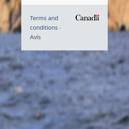
Terms and
/
conditions
Symbole
Avis
du
gouvernem
du
Canada