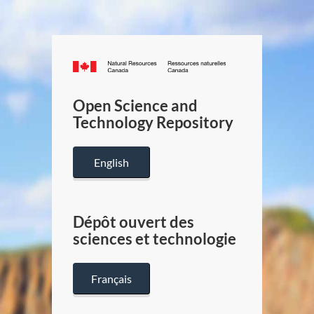
Canada.ca
/
Gouverneme
Open Science and
du
Technology Repository
Canada
English
Dépôt ouvert des
sciences et technologie
Français