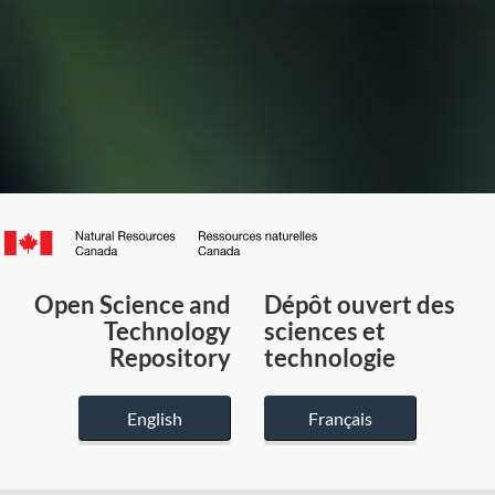
Canada.ca
/
Gouvernement
Open Science and
Dépôt ouvert des
du
Technology
sciences et
Canada
Repository
technologie
English
Français