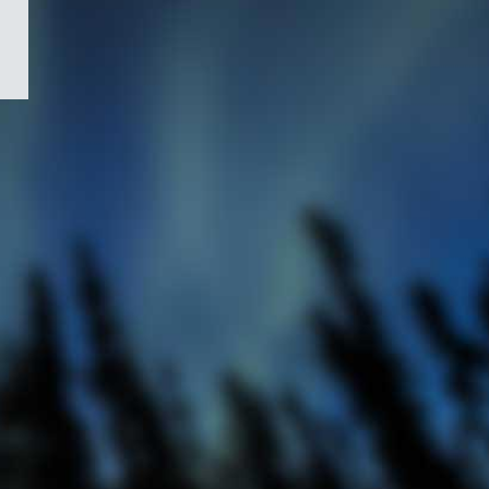
/
Symbole
du
gouvernement
du
Canada