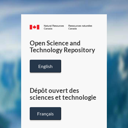
Canada.ca
/
Gouverneme
Open Science and
du
Technology Repository
Canada
English
Dépôt ouvert des
sciences et technologie
Français