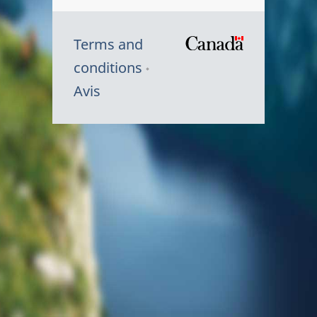
Terms and
/
conditions
Symbole
Avis
du
gouvernem
du
Canada