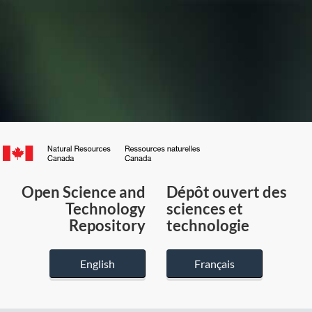
Canada.ca
/
Gouvernement
Open Science and
Dépôt ouvert des
du
Technology
sciences et
Canada
Repository
technologie
English
Français