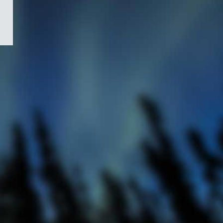
/
Symbole
du
gouvernement
du
Canada