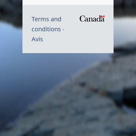
Terms and
/
conditions
Symbole
Avis
du
gouvernem
du
Canada