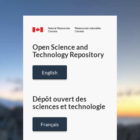
Canada.ca
/
Gouverneme
Open Science and
du
Technology Repository
Canada
English
Dépôt ouvert des
sciences et technologie
Français