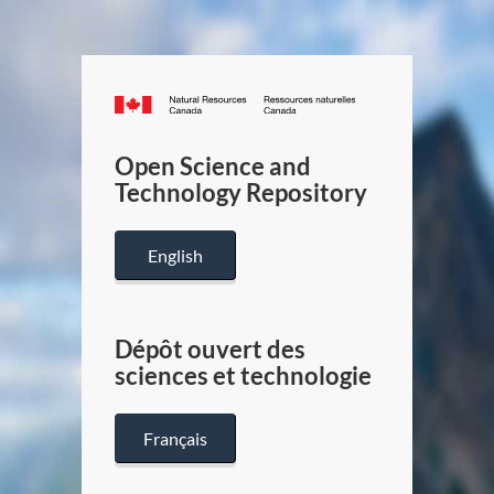
Canada.ca
/
Gouverneme
Open Science and
du
Technology Repository
Canada
English
Dépôt ouvert des
sciences et technologie
Français