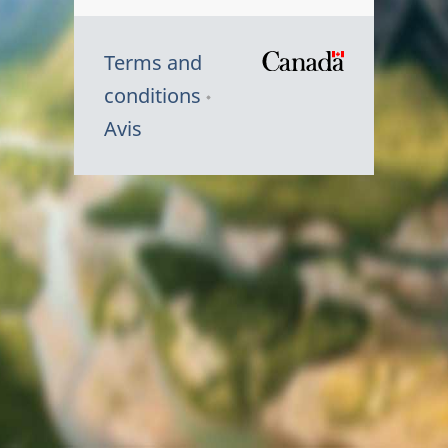
Terms and
/
conditions
Symbole
Avis
du
gouvernem
du
Canada