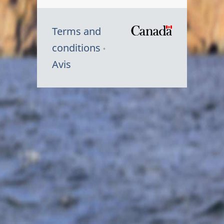
Terms and
/
conditions
Symbole
Avis
du
gouvernem
du
Canada