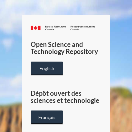
Canada.ca
/
Gouverneme
Open Science and
du
Technology Repository
Canada
English
Dépôt ouvert des
sciences et technologie
Français