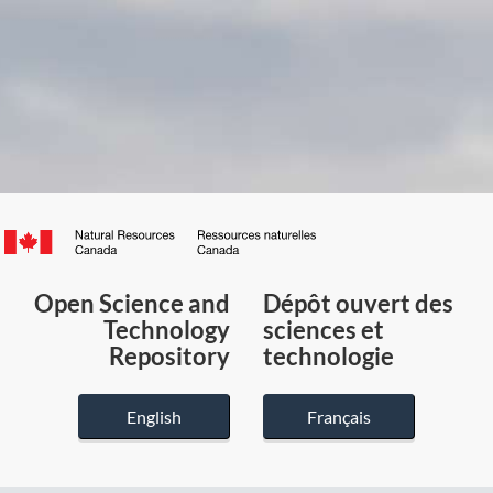
Canada.ca
/
Gouvernement
Open Science and
Dépôt ouvert des
du
Technology
sciences et
Canada
Repository
technologie
English
Français