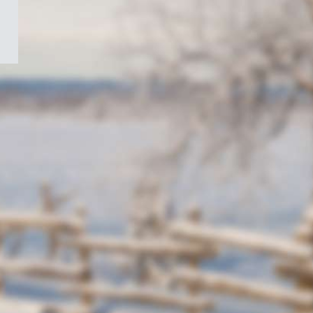
/
Symbole
du
gouvernement
du
Canada