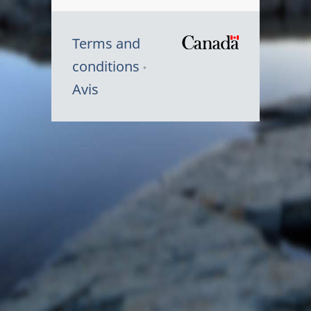
Terms and
/
conditions
Symbole
Avis
du
gouvernem
du
Canada