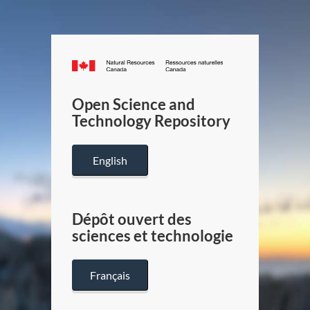
Canada.ca
/
Gouverneme
Open Science and
du
Technology Repository
Canada
English
Dépôt ouvert des
sciences et technologie
Français