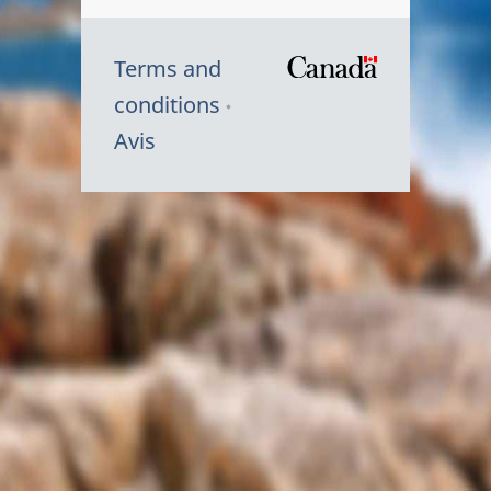
Terms and
/
conditions
Symbole
Avis
du
gouvernem
du
Canada