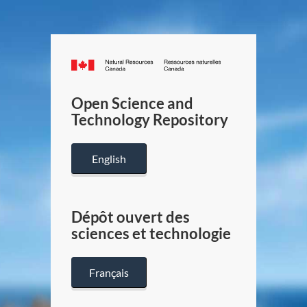
Canada.ca
/
Gouverneme
Open Science and
du
Technology Repository
Canada
English
Dépôt ouvert des
sciences et technologie
Français