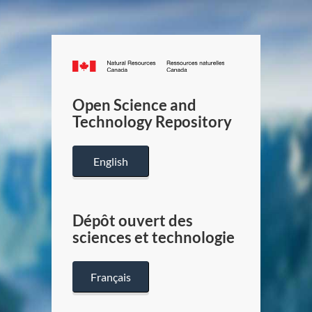
Canada.ca
/
Gouverneme
Open Science and
du
Technology Repository
Canada
English
Dépôt ouvert des
sciences et technologie
Français