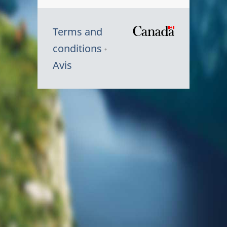
Terms and
/
conditions
Symbole
Avis
du
gouvernem
du
Canada