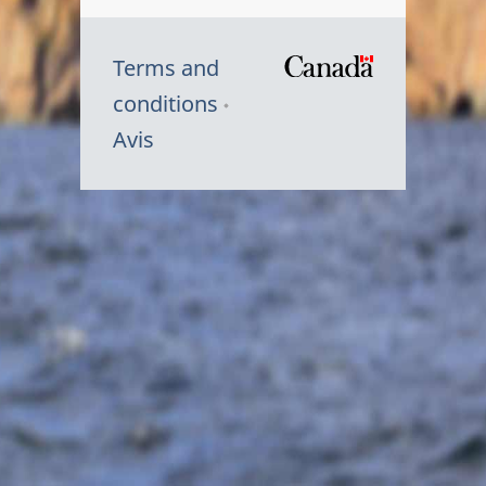
Terms and
/
conditions
Symbole
Avis
du
gouvernem
du
Canada