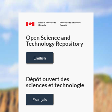
Canada.ca
/
Gouverneme
Open Science and
du
Technology Repository
Canada
English
Dépôt ouvert des
sciences et technologie
Français