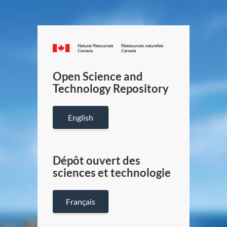
Canada.ca
/
Gouverneme
Open Science and
du
Technology Repository
Canada
English
Dépôt ouvert des
sciences et technologie
Français