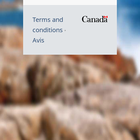
Terms and
/
conditions
Symbole
Avis
du
gouvernem
du
Canada