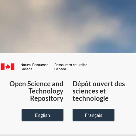
Canada.ca
/
Gouvernement
Open Science and
Dépôt ouvert des
du
Technology
sciences et
Canada
Repository
technologie
English
Français