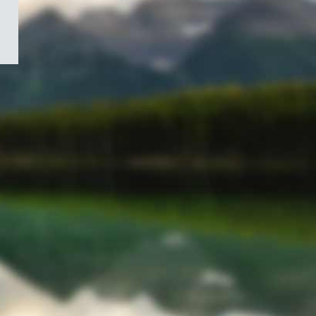
/
Symbole
du
gouvernement
du
Canada