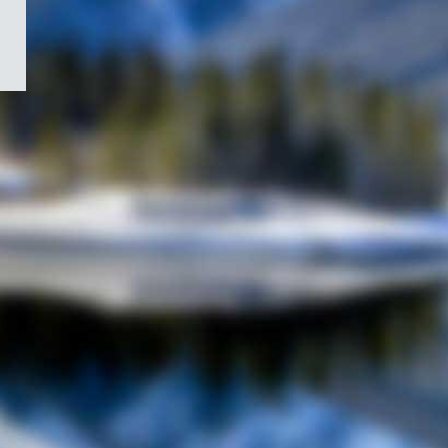
/
Symbole
du
gouvernement
du
Canada