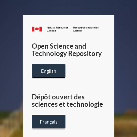
Canada.ca
/
Gouverneme
Open Science and
du
Technology Repository
Canada
English
Dépôt ouvert des
sciences et technologie
Français