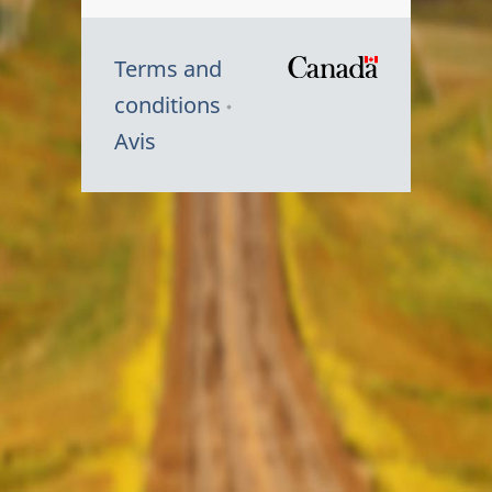
Terms and
/
conditions
Symbole
Avis
du
gouvernem
du
Canada