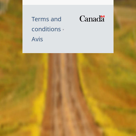
Terms and
/
conditions
Symbole
Avis
du
gouvernem
du
Canada