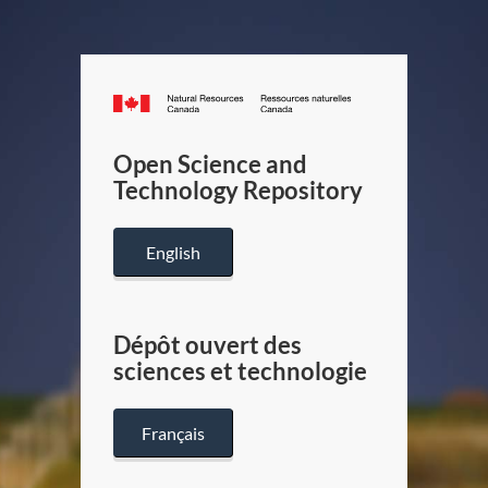
Canada.ca
/
Gouverneme
Open Science and
du
Technology Repository
Canada
English
Dépôt ouvert des
sciences et technologie
Français