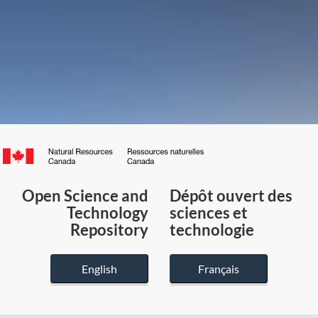
Canada.ca
/
Gouvernement
Open Science and
Dépôt ouvert des
du
Technology
sciences et
Canada
Repository
technologie
English
Français