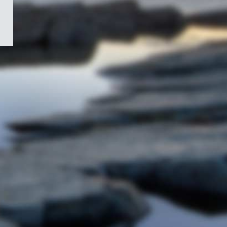
/
Symbole
du
gouvernement
du
Canada