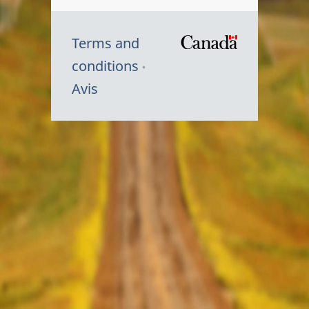
Terms and
/
conditions
Symbole
Avis
du
gouvernem
du
Canada