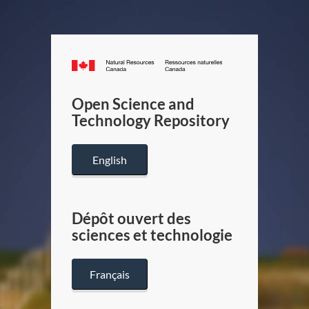
Canada.ca
/
Gouverneme
Open Science and
du
Technology Repository
Canada
English
Dépôt ouvert des
sciences et technologie
Français