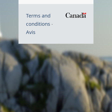
Terms and
/
conditions
Symbole
Avis
du
gouvernem
du
Canada