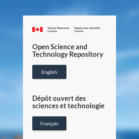
Canada.ca
/
Gouverneme
Open Science and
du
Technology Repository
Canada
English
Dépôt ouvert des
sciences et technologie
Français