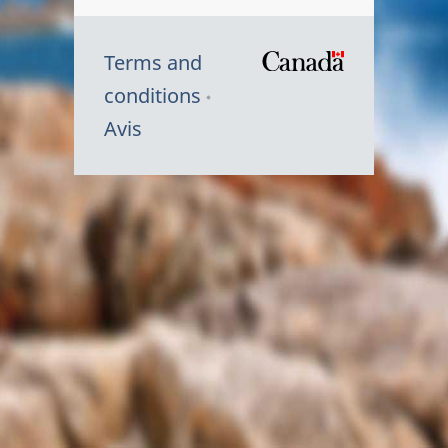
Terms and
/
conditions
Symbole
Avis
du
gouvernem
du
Canada