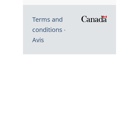
Terms and
/
conditions
Symbole
Avis
du
gouvernem
du
Canada