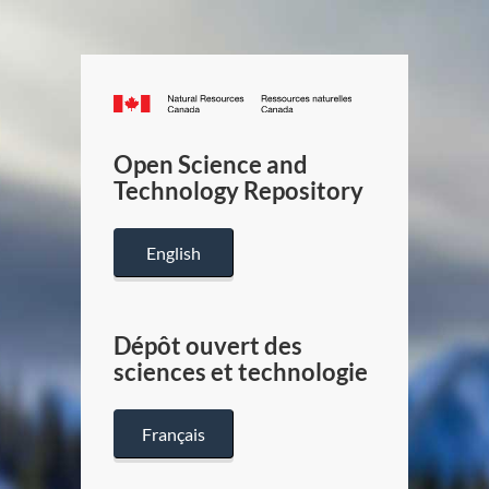
Canada.ca
/
Gouverneme
Open Science and
du
Technology Repository
Canada
English
Dépôt ouvert des
sciences et technologie
Français