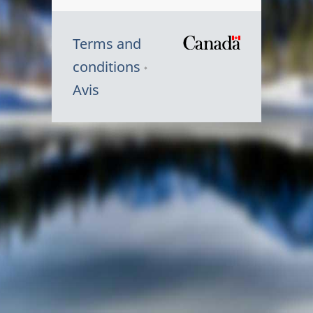
Terms and
/
conditions
Symbole
Avis
du
gouvernem
du
Canada