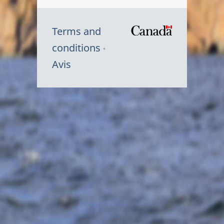
Terms and
/
conditions
Symbole
Avis
du
gouvernem
du
Canada