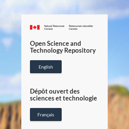
Canada.ca
/
Gouverneme
Open Science and
du
Technology Repository
Canada
English
Dépôt ouvert des
sciences et technologie
Français