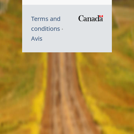
Terms and
/
conditions
Symbole
Avis
du
gouvernem
du
Canada