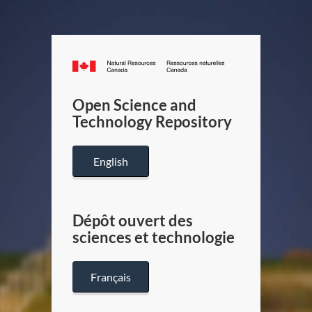
Canada.ca
/
Gouverneme
Open Science and
du
Technology Repository
Canada
English
Dépôt ouvert des
sciences et technologie
Français