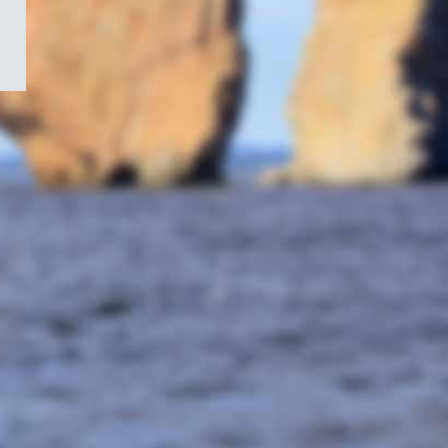
/
Symbole
du
gouvernement
du
Canada