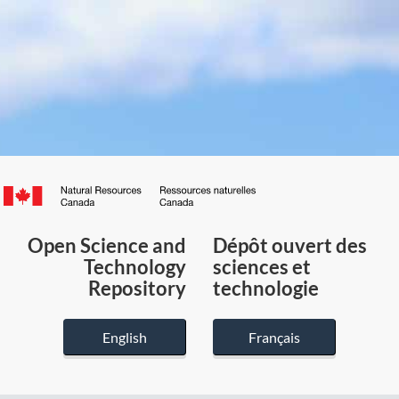
Canada.ca
/
Gouvernement
Open Science and
Dépôt ouvert des
du
Technology
sciences et
Canada
Repository
technologie
English
Français