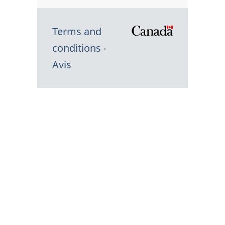
Terms and
/
conditions
Symbole
Avis
du
gouvernem
du
Canada