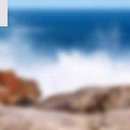
/
Symbole
du
gouvernement
du
Canada