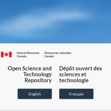
Canada.ca
/
Gouvernement
Open Science and
Dépôt ouvert des
du
Technology
sciences et
Canada
Repository
technologie
English
Français