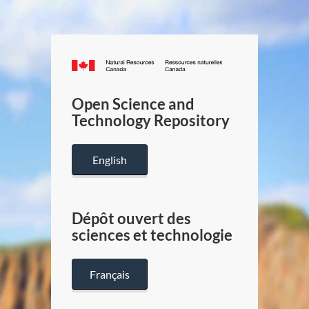
Canada.ca
/
Gouverneme
Open Science and
du
Technology Repository
Canada
English
Dépôt ouvert des
sciences et technologie
Français