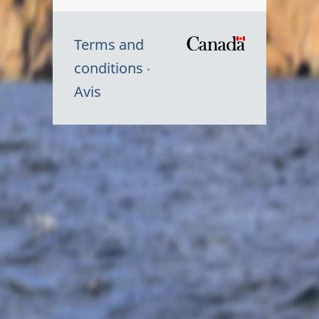
Terms and
/
conditions
Symbole
Avis
du
gouvernem
du
Canada