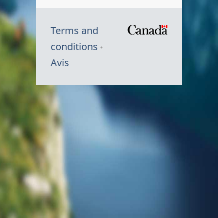
Terms and
/
conditions
Symbole
Avis
du
gouvernem
du
Canada