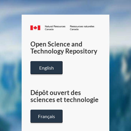
Canada.ca
/
Gouverneme
Open Science and
du
Technology Repository
Canada
English
Dépôt ouvert des
sciences et technologie
Français