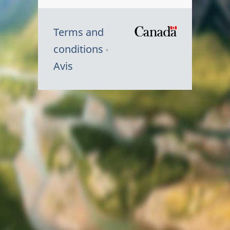
Terms and
/
conditions
Symbole
Avis
du
gouvernem
du
Canada