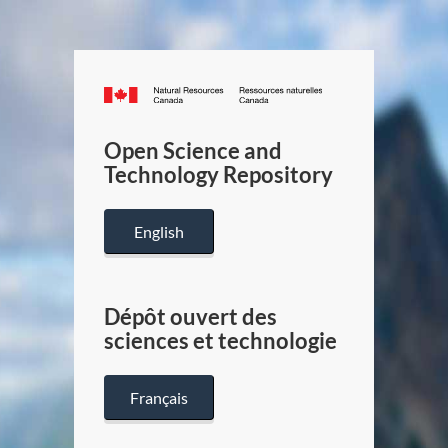
Canada.ca
/
Gouverneme
Open Science and
du
Technology Repository
Canada
English
Dépôt ouvert des
sciences et technologie
Français