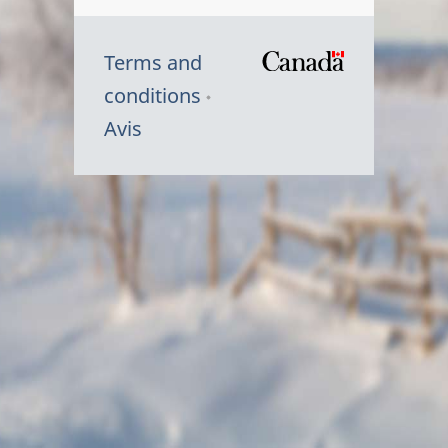
Terms and
/
conditions
Symbole
Avis
du
gouvernem
du
Canada