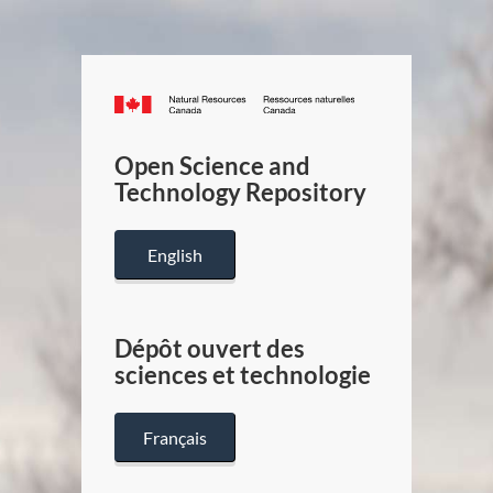
Canada.ca
/
Gouverneme
Open Science and
du
Technology Repository
Canada
English
Dépôt ouvert des
sciences et technologie
Français