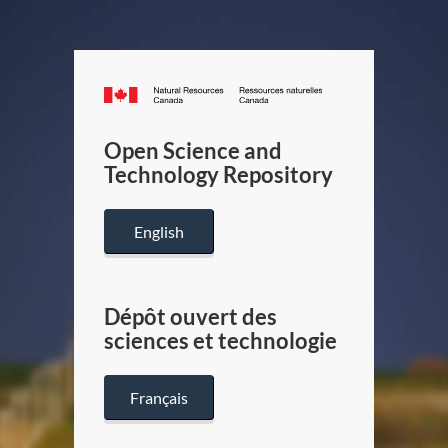
Canada.ca
/
Gouverneme
Open Science and
du
Technology Repository
Canada
English
Dépôt ouvert des
sciences et technologie
Français