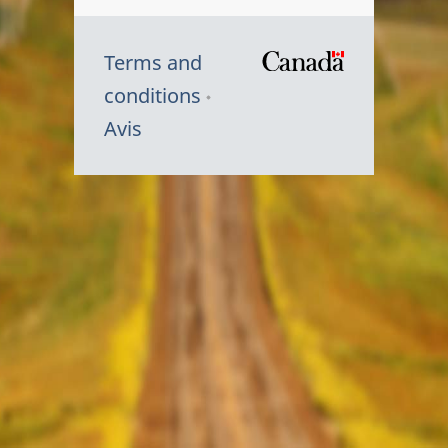
Terms and
/
conditions
Symbole
Avis
du
gouvernem
du
Canada